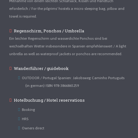
Mitnahme von einem leichten Schlafsack, Kissen und Handtuch
erforderlich / For the pilgrims' hostels a micro sleeping bag, pillow and
towel is required.
Regenschirm, Ponchos / Umbrella
Ein leichter Regenschirm und wasserdichte Ponchos sind bei
wechselhaften Wetter insbesondere in Spanien empfehlenswert / A light
unbrella as well as waterproof jackets or ponchos are recommended.
Wanderführer / guidebook
OUTDOOR / Portugal Spanien: Jakobsweg Caminho Português
(in german) ISBN 978-3866865259
Hotelbuchung / Hotel reservations
Booking
HRS
Owners direct