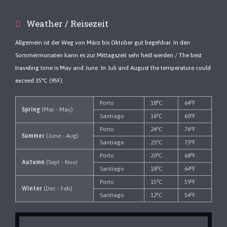
Weather / Reisezeit
Allgemein ist der Weg von März bis Oktober gut begehbar. In den
Sommermonaten kann es zur Mittagszeit sehr heiß werden / The best
traveling time is May and June. In Juli and August the temperature could
exceed 35°C (95F).
o
o
Porto
18
C
64
F
Spring
(Mar - May)
o
o
Santiago
16
C
60
F
o
o
Porto
24
C
76
F
Summer
(June - Aug)
o
o
Santiago
23
C
73
F
o
o
Porto
20
C
68
F
Autumn
(Sept - Nov)
o
o
Santiago
18
C
64
F
o
o
Porto
15
C
59
F
Winter
(Dec - Feb)
o
o
Santiago
12
C
54
F