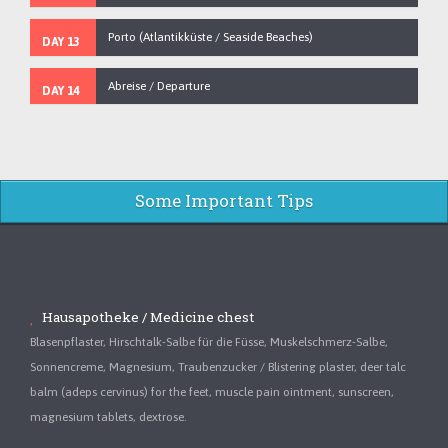
Porto (Atlantikküste / Seaside Beaches)
DAY 13
Abreise / Departure
DAY 14
Some Important Tips
Hausapotheke / Medicine chest
Blasenpflaster, Hirschtalk-Salbe für die Füsse, Muskelschmerz-Salbe,
Sonnencreme, Magnesium, Traubenzucker / Blistering plaster, deer talc
balm (adeps cervinus) for the feet, muscle pain ointment, sunscreen,
magnesium tablets, dextrose.