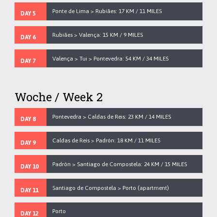
Ponte de Lima > Rubiães: 17 KM / 11 MILES
DAY 5
Rubiães > Valença: 15 KM / 9 MILES
DAY 6
Valença > Tui > Pontevedra: 54 KM / 34 MILES
DAY 7
Woche / Week 2
Pontevedra > Caldas de Reis: 23 KM / 14 MILES
DAY 8
Caldas de Reis > Padrón: 18 KM / 11 MILES
DAY 9
Padrón > Santiago de Compostela: 24 KM / 15 MILES
DAY 10
Santiago de Compostela > Porto (apartment)
DAY 11
Porto
DAY 12