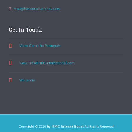
mail@hmcinternational.com
Get In Touch
Video Caminho Português
www.Travel.HMCinternational.com
Wikipedia
Copyright ©
2026
by HMC International
All Rights Reserved