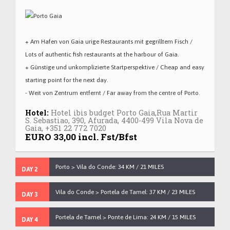
+ Am Hafen von Gaia urige Restaurants mit gegrilltem Fisch /
Lots of authentic fish restaurants at the harbour of Gaia.
+ Günstige und unkomplizierte Startperspektive / Cheap and easy
starting point for the next day.
- Weit von Zentrum entfernt / Far away from the centre of Porto.
Hotel:
Hotel ibis budget Porto Gaia,Rua Martir
S. Sebastiao, 390, Afurada, 4400-499 Vila Nova de
Gaia, +351 22 772 7020
EURO 33,00 incl. Fst/Bfst
Porto > Vila do Conde: 34 KM / 21 MILES
DAY 2
Vila do Conde > Portela de Tamel: 37 KM / 23 MILES
DAY 3
Portela de Tamel > Ponte de Lima: 24 KM / 15 MILES
DAY 4